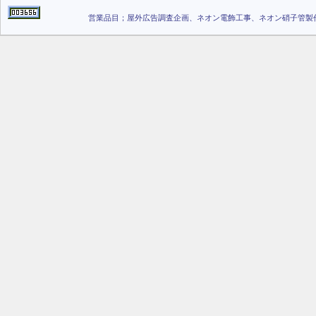
営業品目；屋外広告調査企画、ネオン電飾工事、ネオン硝子管製